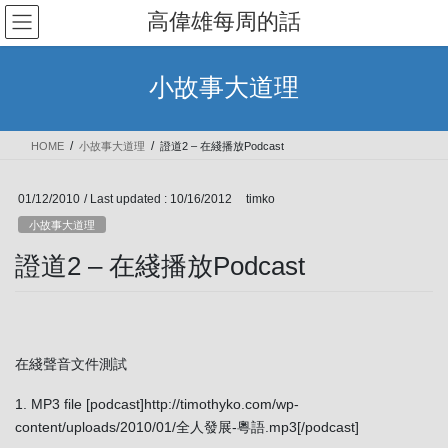
Skip
Skip
高偉雄每周的話
to
to
the
the
content
Navigation
小故事大道理
HOME
小故事大道理
證道2 – 在綫播放Podcast
01/12/2010
/ Last updated :
10/16/2012
timko
小故事大道理
證道2 – 在綫播放Podcast
在綫聲音文件測試
1. MP3 file [podcast]http://timothyko.com/wp-
content/uploads/2010/01/全人發展-粵語.mp3[/podcast]