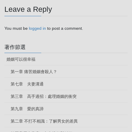
Leave a Reply
You must be
logged in
to post a comment.
著作節選
婚姻可以很幸福
第一章 痛苦婚姻會殺人？
第七章 夫妻溝通
第三章 高手過招：處理婚姻的衝突
第九章 愛的真諦
第二章 不打不相識：了解男女的差異