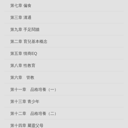
第七章 偏食
第三章 溝通
第九章 手足鬩牆
第二章 育兒基本概念
第五章 情商EQ
第八章 性教育
第六章 管教
第十一章 品格培養（一）
第十三章 青少年
第十二章 品格培養（二）
第十四章 屬靈父母