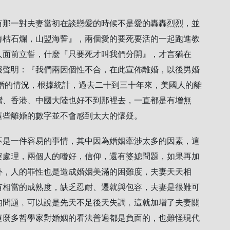
那一對夫妻當初在談戀愛的時候不是愛的轟轟烈烈，並
海枯石爛，山盟海誓』，兩個愛的要死要活的一起跑進教
人面前立誓，什麼『只要死才叫我們分開』，才言猶在
報聲明：『我們兩因個性不合，在此宣佈離婚，以後男婚
婚的情況，根據統計，過去二十到三十年來，美國人的離
灣、香港、中國大陸也好不到那裡去，一直都是有增無
這些離婚的數字並不會感到太大的懷疑。
是一件容易的事情，其中因為婚姻牽涉太多的因素，這
突處理，兩個人的嗜好，信仰，還有婆媳問題，如果再加
外，人的罪性也是造成婚姻美滿的困難度，夫妻天天相
有相當的成熟度，缺乏忍耐、遷就與包容，夫妻是很難可
的問題﹐可以說是先天不足後天失調﹐這就加增了夫妻關
這麼多哲學家對婚姻的看法普遍都是負面的，也難怪現代