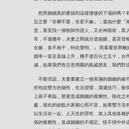
然而婚姻真的要搞到這樣悽慘的下場的嗎？有
且立誓『非卿不娶，非君不嫁』；還搞什麼『
堂，甚至找一個牧師作證人，又在神面前，眾
耳，不過幾年，夫妻之間就分道揚鑣，甚至登
女嫁，各不相干，特此聲明。』 而看看世界離
婚率一直呈直線上升，幾乎達百分之五十，台
減，如果我們有注意周圍的親戚朋友，我們對
不能否認，夫妻要建立一個美滿的婚姻的確不
些包括雙方的個性，生活習慣，溝通技巧，衝
上孩子來臨，那更造成婚姻的複雜性。除此之
處，彼此的缺點大家都心照不宣，如果雙方沒
以生活在一起。人天生的罪性﹐加上其他各種
係的複雜性，造成婚姻的不穩定。怪不得中外