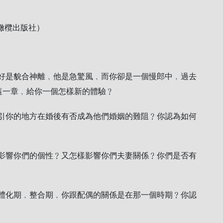
橄欖出版社）
好是貌合神離﹐他是急驚風﹐而你卻是一個慢郎中﹐過去
這一章﹐給你一個怎樣新的體驗﹖
引你的地方在婚後有否成為他們婚姻的難阻﹖你認為如何
影響你們的個性﹖又怎樣影響你們夫妻關係﹖你們是否有
體化期﹐整合期﹐你跟配偶的關係是在那一個時期﹖你認