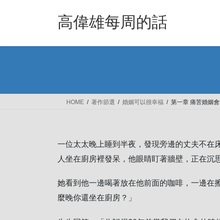
Skip
Skip
to
to
高偉雄每周的話
the
the
content
Navigation
HOME
著作節選
婚姻可以很幸福
第一章 痛苦婚姻
一位太太晚上睡到半夜，發現旁邊的丈夫不在
人坐在廚房裡發呆，他眼睛盯著牆壁，正在沉
她看到他一邊喝著放在他前面的咖啡，一邊在
麼晚你還坐在廚房？」