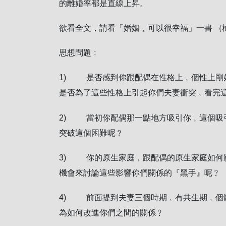
的離婚率都是直線上昇。
欲看全文，請看「婚姻，可以很幸福」一書 （
思想問題﹕
1) 是否感到你跟配偶在性格上﹐個性上剛
是否為了這些性格上引起你們夫妻衝突﹐看完
2) 當初你配偶那一點地方吸引你﹐這個吸
突破這個困難呢﹖
3) 你的原生家庭﹐跟配偶的原生家庭如何
機會來討論這些影響你們關係的『黑手』呢﹖
4) 前面提到夫妻三個時期﹐有共生期﹐個
為如何改進你們之間的關係﹖