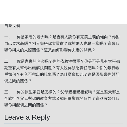
尤其如果身在高位，更是令人有霸道、操縱、高不可摯的感覺。
欲閱全文，請看拙作「婚姻，可以很幸福」一書。（橄欖出版社）
自我反省
一、 你是家裏的老大嗎？是否有人說你有完美主義的傾向？你對
自己要求高嗎？別人覺得你太嚴肅？你對別人也是一樣嗎？這會影
響你與人的人際關係？這又如何影響你夫妻的關係？
二、 你是家裏的老么嗎？你的依賴性很重？你是不是凡有大事都
期望有人幫你出頭解決問題？有人說你缺乏責任感嗎？你的銀行帳
戶如何？有入不敷出的現象嗎？為什麼會如此？這是否影響你與配
偶之間的關係？
三、 你的原生家庭是怎樣的？父母親相親相愛嗎？還是整天都是
全武行？父母對你的教育方式又如何影響你的個性？這些有如何影
響你與配偶之間的關係？
Leave a Reply