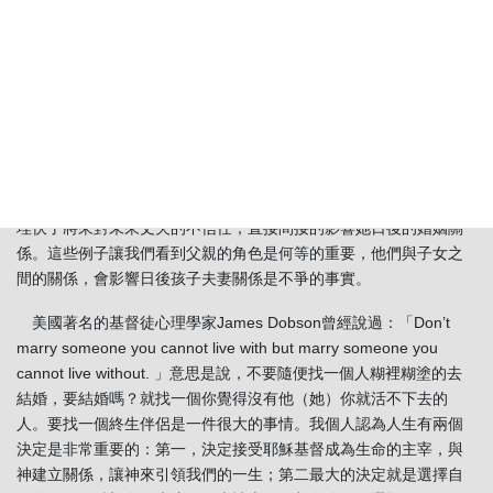
的兒子，而是家庭環境是塑造個性很重要的因素。
上面是父親與兒子的情況，父親個性與女兒的互動關係又怎樣？
女生第一個戀愛的對象其實可以說是她自己的父親，如果父親是常
常在家裏，滿足了女兒心理情感上的需要，讓這個女兒感到何謂
愛，女兒便不會急著往外找一個愛的對象，但倒過來，父親是一個
常常不在家的男人，女兒可能尚未到談戀愛的階段就糊里糊塗找一
個戀愛的對象，目的是要填補她心靈上的缺乏。再說深一層，如果
父親常常在外面拈花惹草，可以猜想女兒對自己婚姻的恐懼，甚至
埋伏了將來對未來丈夫的不信任，直接間接的影響她日後的婚姻關
係。這些例子讓我們看到父親的角色是何等的重要，他們與子女之
間的關係，會影響日後孩子夫妻關係是不爭的事實。
美國著名的基督徒心理學家James Dobson曾經說過：「Don’t
marry someone you cannot live with but marry someone you
cannot live without. 」意思是說，不要隨便找一個人糊裡糊塗的去
結婚，要結婚嗎？就找一個你覺得沒有他（她）你就活不下去的
人。要找一個終生伴侶是一件很大的事情。我個人認為人生有兩個
決定是非常重要的：第一，決定接受耶穌基督成為生命的主宰，與
神建立關係，讓神來引領我們的一生；第二最大的決定就是選擇自