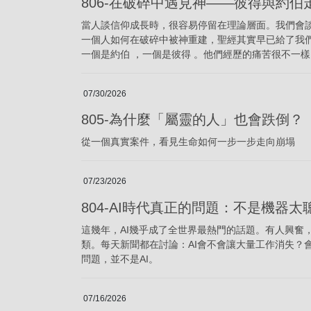
806-在破碎中遇見神——彼得與約
當人談信仰成長時，很容易停留在理論層面。我們會
一個人如何在破碎中被神重建，聖經其實早已給了我
一個是約伯 ，一個是彼得 。他們經歷的痛苦很不一
07/30/2026
805-為什麼「屬靈的人」也會跌倒？
從一個真實案件，看見生命如何一步一步走向崩塌
07/23/2026
804-AI時代真正的問題：不是機器
這幾年，AI幾乎成了全世界最熱門的話題。有人興奮
類。每天新聞都在討論：AI會不會讓大量工作消失？
問題，並不是AI。
07/16/2026