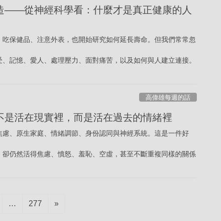
塑造——從神經科學看：什麼才是真正健康的人
、吃保健品、注意外表，也開始研究如何延長壽命。但我們常常忽
受、記憶、愛人、處理壓力、面對痛苦，以及如何與人建立連接。
高偉雄每週的話
人不是活在現實裡，而是活在過去的情緒裡
焦慮、原生家庭、情緒調節、身份認同與神經系統。這是一件好
」
，卻仍然活得焦慮、憤怒、羞恥、空虛，甚至不斷重複同樣的關係
age
Page
…
277
»