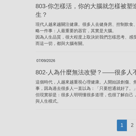
803-你怎樣活，你的大腦就怎樣被
生？
現代人越來越關注健康。很多人去健身房、控制飲食
略一件事：人最重要的器官，其實是大腦。
因為人生品質，很大程度上取決於我們怎樣思考、感
而這一切，都與大腦有關。
07/09/2026
802-人為什麼無法改變？——很多
這個時代，人越來越重視心理健康。人開始談創傷、
事，因為過去很多人一直以為：「只要想通就好了。
但現實卻是：很多人明明懂很多道理，也很了解自己
與人生模式。
Posts
Page
P
1
2
pagination