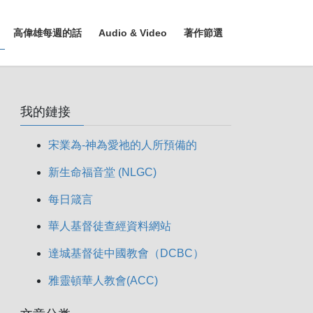
高偉雄每週的話
Audio & Video
著作節選
我的鏈接
宋業為-神為愛祂的人所預備的
新生命福音堂 (NLGC)
每日箴言
華人基督徒查經資料網站
達城基督徒中國教會（DCBC）
雅靈頓華人教會(ACC)