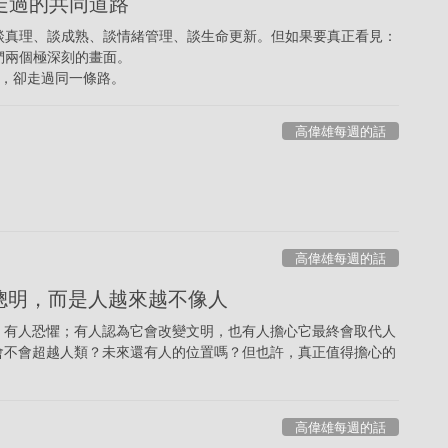
伯走過的共同道路
談真理、談成熟、談情緒管理、談生命更新。但如果要真正看見：
們兩個極深刻的畫面。
樣，卻走過同一條路。
高偉雄每週的話
高偉雄每週的話
太聰明，而是人越來越不像人
，有人恐懼；有人認為它會改變文明，也有人擔心它最終會取代人
會不會超越人類？未來還有人的位置嗎？但也許，真正值得擔心的
高偉雄每週的話