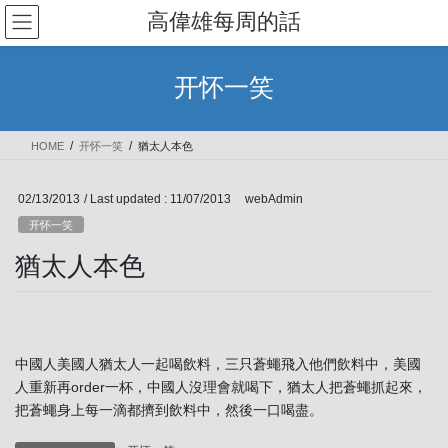
Skip
Skip
高偉雄每周的話
to
to
the
the
content
Navigation
开怀一笑
HOME
开怀一笑
猶太人本色
02/13/2013
/ Last updated :
11/07/2013
webAdmin
开怀一笑
猶太人本色
中國人美國人猶太人一起喝飲料，三只蒼蠅飛入他們飲料中，美國
人重新再order一杯，中國人沒理會就喝下，猶太人把蒼蠅抓起來，
把蒼蠅身上每一滴都擠到飲料中，然後一口喝盡。