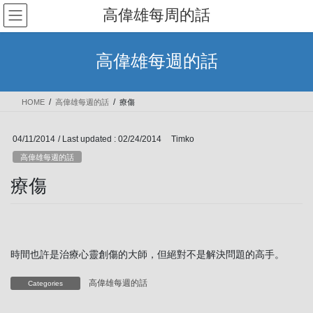
Skip
Skip
高偉雄每周的話
to
to
the
the
content
Navigation
高偉雄每週的話
HOME
高偉雄每週的話
療傷
04/11/2014
/ Last updated :
02/24/2014
Timko
高偉雄每週的話
療傷
時間也許是治療心靈創傷的大師，但絕對不是解決問題的高手。
高偉雄每週的話
Categories