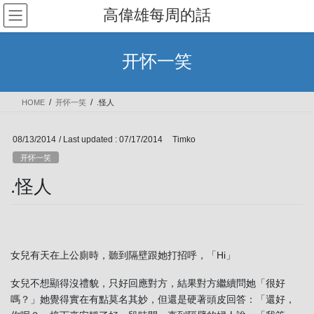
Skip
Skip
高偉雄每周的話
to
to
the
the
content
Navigation
开怀一笑
HOME
开怀一笑
.怪人
08/13/2014
/ Last updated :
07/17/2014
Timko
开怀一笑
.怪人
女兒有天在上公廁時，聽到隔壁跟她打招呼，「Hi」
女兒不想顯得沒禮貌，只好回應對方，結果對方繼續問她「很好
嗎？」她覺得實在有點莫名其妙，但還是硬著頭皮回答：「還好，