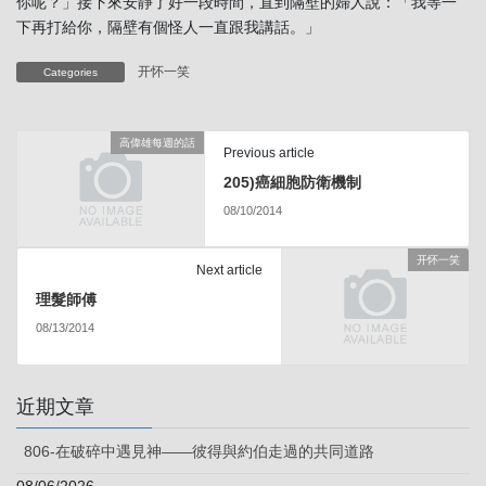
你呢？」接下來安靜了好一段時間，直到隔壁的婦人說：「我等一
下再打給你，隔壁有個怪人一直跟我講話。」
开怀一笑
Categories
高偉雄每週的話
Previous article
205)癌細胞防衛機制
08/10/2014
开怀一笑
Next article
理髮師傅
08/13/2014
近期文章
806-在破碎中遇見神——彼得與約伯走過的共同道路
08/06/2026