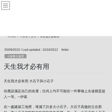
Skip
Skip
高偉雄每周的話
to
to
the
the
content
Navigation
小故事大道理
HOME
小故事大道理
天生我才必有用
05/09/2010
/ Last updated :
10/16/2012
timko
小故事大道理
天生我才必有用
天生我才必有用 大石子與小石子
你應該滿足自己的命運；任何人均不可能在一件事物上永遠都是超
人一等。─伊索
在一處建築工地裡，堆滿了許多大小石子。大石子高傲的立在那