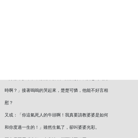
效哩！因為你關心她被綁架或遭車禍。
丈夫蠻橫固執，叫你大發雷霆，罵道：「你這一副牛脾
氣，十足你爸爸，真是虎父無犬子，一門三傑，怪不得
嫂子要鬧離婚了。」你看多厲害，三言兩語，父子三人
都給罵盡，還揚出別人的家醜。
其實，你可以是一個可愛的生氣人。
「嫁你十多年了，你的牛脾氣一點沒改，我要忍耐到何
時啊？」接著嗚嗚的哭起來，楚楚可憐，他能不好言相
慰？
又或：「你這氣死人的牛頭啊！我真要請教婆婆是如何
和你度過一生的！」雖然生氣了，卻叫婆婆光彩。