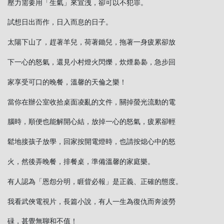
壓力需要用「生氣」來宣洩，卻可以不犯罪。
試想日出而作，日入而息的日子。
太陽下山了，趕著羊兒，荷著鋤兒，拖著一身疲累卻放
下一心的怒氣，還見小村燈火閃爍，炊煙裊裊，急步回
家享受可口的晚餐，溫馨的天倫之樂！
當你在辦公室收拾桌面凌亂的文件，關掉螢光流動的電
腦時，順便也能解開心結，放掉一心的怒氣，疲累卻輕
鬆地接孩子放學，回家按開電燈時，也請按熄心中的怒
火，然後弄晚餐，排餐桌，準備溫馨的家庭樂。
有人認為「恩怨分明，睚眥必報」是正義、正確的態度。
我看武俠電視片，長篇小說，有人一生為復仇而奔波勞
碌，甚覺無聊和不值！