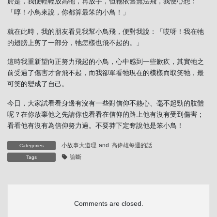
於是，我便輕輕放高牠，再放手，但牠依舊無法飛，我便心想：
「啍！小鳥來說，你都算最笨的小鳥！」
就在此時，我的朋友看見我幫小鳥飛，便對我說：「哎呀！我在牠
的翅膀上剪了一部分，牠怎樣也飛不起的。」
這時我重新望向正努力飛起的小鳥，心中感到一些歉疚，其實牠之
前受過了傷害才會飛不起，而我卻單看牠現在的模樣而取笑牠，最
可笑的變成了自己。
今日，大家試看看身邊有沒有一些對信仰不熱心、毫不起勁的肢體
呢？在你放棄他之先請你也看看在信仰的路上他有沒有受到傷害；
看看他有沒有為信仰努力過。不要莽下定奪說他是笨小鳥！
小故事大道理
and
高偉雄每週的話
Categories
論斷
Tags
Comments are closed.