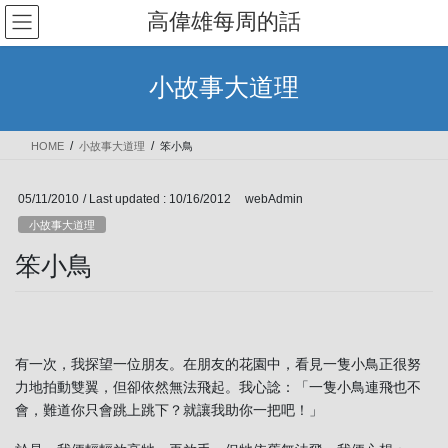
Skip
Skip
高偉雄每周的話
to
to
the
the
content
Navigation
小故事大道理
HOME
小故事大道理
笨小鳥
05/11/2010
/ Last updated :
10/16/2012
webAdmin
小故事大道理
笨小鳥
有一次，我探望一位朋友。在朋友的花園中，看見一隻小鳥正很努
力地拍動雙翼，但卻依然無法飛起。我心諗：「一隻小鳥連飛也不
會，難道你只會跳上跳下？就讓我助你一把吧！」