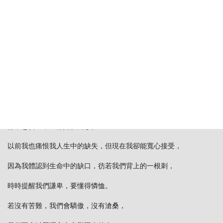
每個人多少少 了一些東西。
有人夫妻恩愛、月入數十萬，卻是有嚴重的不孕症；
有人才貌雙全、能幹多財，情字路上卻是坎坷難行；
有人家財萬貫，卻是子孫不孝；
有人看似好命，卻是一輩子腦袋空空。
每個人的生命，都被上蒼劃上了一道缺口，
你不想要它，它卻如影隨形。
以前我也痛恨我人生中的缺失，但現在我卻能寬心接受，
因為我體認到生命中的缺口，彷若我們背上的一根刺，
時時提醒我們謙卑，要懂得憐恤。
若沒有苦難，我們會驕傲，沒有滄桑，