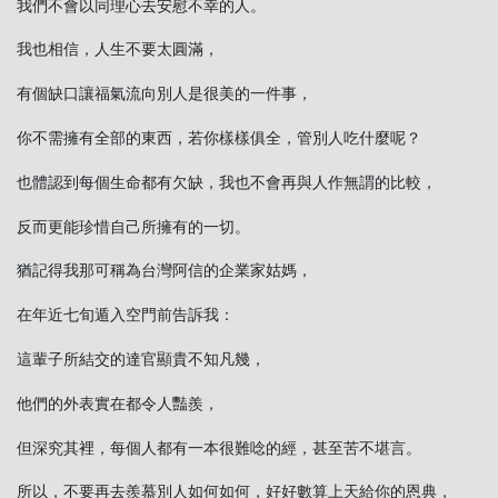
我們不會以同理心去安慰不幸的人。
我也相信，人生不要太圓滿，
有個缺口讓福氣流向別人是很美的一件事，
你不需擁有全部的東西，若你樣樣俱全，管別人吃什麼呢？
也體認到每個生命都有欠缺，我也不會再與人作無謂的比較，
反而更能珍惜自己所擁有的一切。
猶記得我那可稱為台灣阿信的企業家姑媽，
在年近七旬遁入空門前告訴我：
這輩子所結交的達官顯貴不知凡幾，
他們的外表實在都令人豔羨，
但深究其裡，每個人都有一本很難唸的經，甚至苦不堪言。
所以，不要再去羨慕別人如何如何，好好數算上天給你的恩典，