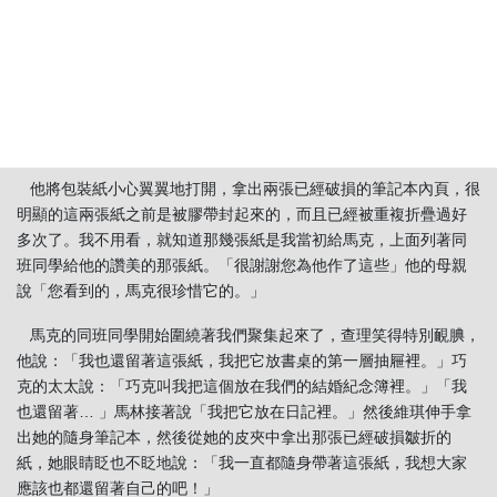
在葬禮過後，馬克從前的同班同學大部份都到巧克的農場用午餐。
馬克的父親和母親也在那裡，很明顯地，他們在等我。「我們有一
些東西想要給您看。」他的父親說。他從他的口袋中拿出一個皮
夾，他說：「當馬克死去的時候，他們找到了這個。我們想也許您
認得它。」
他將包裝紙小心翼翼地打開，拿出兩張已經破損的筆記本內頁，很
明顯的這兩張紙之前是被膠帶封起來的，而且已經被重複折疊過好
多次了。我不用看，就知道那幾張紙是我當初給馬克，上面列著同
班同學給他的讚美的那張紙。「很謝謝您為他作了這些」他的母親
說「您看到的，馬克很珍惜它的。」
馬克的同班同學開始圍繞著我們聚集起來了，查理笑得特別靦腆，
他說：「我也還留著這張紙，我把它放書桌的第一層抽屜裡。」巧
克的太太說：「巧克叫我把這個放在我們的結婚紀念簿裡。」「我
也還留著… 」馬林接著說「我把它放在日記裡。」然後維琪伸手拿
出她的隨身筆記本，然後從她的皮夾中拿出那張已經破損皺折的
紙，她眼睛眨也不眨地說：「我一直都隨身帶著這張紙，我想大家
應該也都還留著自己的吧！」