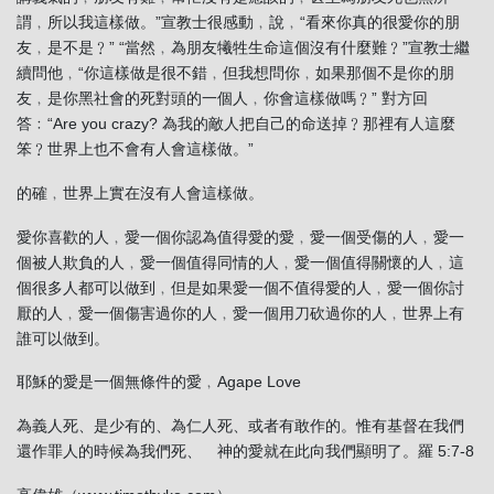
謂﹐所以我這樣做。”宣教士很感動﹐說﹐“看來你真的很愛你的朋
友﹐是不是﹖” “當然﹐為朋友犧牲生命這個沒有什麼難﹖”宣教士繼
續問他﹐“你這樣做是很不錯﹐但我想問你﹐如果那個不是你的朋
友﹐是你黑社會的死對頭的一個人﹐你會這樣做嗎﹖” 對方回
答﹕“Are you crazy? 為我的敵人把自己的命送掉﹖那裡有人這麼
笨﹖世界上也不會有人會這樣做。”
的確﹐世界上實在沒有人會這樣做。
愛你喜歡的人﹐愛一個你認為值得愛的愛﹐愛一個受傷的人﹐愛一
個被人欺負的人﹐愛一個值得同情的人﹐愛一個值得關懷的人﹐這
個很多人都可以做到﹐但是如果愛一個不值得愛的人﹐愛一個你討
厭的人﹐愛一個傷害過你的人﹐愛一個用刀砍過你的人﹐世界上有
誰可以做到。
耶穌的愛是一個無條件的愛﹐Agape Love
為義人死、是少有的、為仁人死、或者有敢作的。惟有基督在我們
還作罪人的時候為我們死、 神的愛就在此向我們顯明了。羅 5:7-8