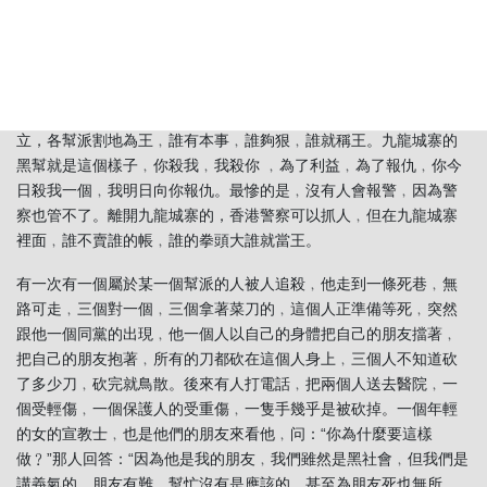
政府卻沒有管制九龍城寨的權力﹐你可以現象裡面的問題﹐中國大
陸不會派一個官來管這個地方﹐而英國政府也沒有權力來管這個﹐
這地方於是變成名副其實的三不管地帶﹐三不管的地方什麼最厲
害﹖黑社會！這個地方不管是白天晚上﹐裏面可以說伸手不見五
指。裡面什麼最猖狂﹖黃﹐賭﹐毒。因為是三不管地帶﹐黑社會林
立，各幫派割地為王﹐誰有本事﹐誰夠狠﹐誰就稱王。九龍城寨的
黑幫就是這個樣子﹐你殺我﹐我殺你 ﹐為了利益﹐為了報仇﹐你今
日殺我一個﹐我明日向你報仇。最慘的是﹐沒有人會報警﹐因為警
察也管不了。離開九龍城寨的，香港警察可以抓人﹐但在九龍城寨
裡面﹐誰不賣誰的帳﹐誰的拳頭大誰就當王。
有一次有一個屬於某一個幫派的人被人追殺﹐他走到一條死巷﹐無
路可走﹐三個對一個﹐三個拿著菜刀的﹐這個人正準備等死﹐突然
跟他一個同黨的出現﹐他一個人以自己的身體把自己的朋友擋著﹐
把自己的朋友抱著﹐所有的刀都砍在這個人身上﹐三個人不知道砍
了多少刀﹐砍完就鳥散。後來有人打電話﹐把兩個人送去醫院﹐一
個受輕傷﹐一個保護人的受重傷﹐一隻手幾乎是被砍掉。一個年輕
的女的宣教士﹐也是他們的朋友來看他﹐问：“你為什麼要這樣
做﹖”那人回答：“因為他是我的朋友﹐我們雖然是黑社會﹐但我們是
講義氣的﹐朋友有難﹐幫忙沒有是應該的﹐甚至為朋友死也無所