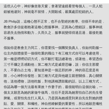
一位窮凶極惡的神，祂尤如中國的關公，手執關刀隨時砍下來。在
這些人心中，神好像坐靠天窗，拿著望遠鏡看管每個人﹐一旦人犯
錯被祂逮到，神就毫不留情，大開殺戒，嚴厲處罰犯錯的人。
JB Philip說，這種心態不正常，也不合聖經的教導。但很不幸的是﹐
教會許多信徒都抱著這種心態服事神。正因為心態錯誤，服事神就
容易失去熱情和動力，久而久之﹐服事就變得得過且過﹐最後乾脆
不服事。
假如你是教會主力同工，你需要找一個團契負責人，你如何勸服一
位主內肢體接受一個很吃重的職位？有三種方式你可以考慮使用，
第一種是嘮嘮叨叨方式，你不斷打電話纏著他，煩著他，希望憑你
三寸不爛之舌感動他；第二種方式是威脅恐嚇，說：你信主那麼
久，不要白占土地，要知道神是一個忌邪的神，神的容忍度是有
限，小心神對你發怒；第三種方式是與他建立親密關係，真心關懷
他，送他禮物，請他吃飯，對他講稱讚鼓勵的話。以上三種方式，
你認為哪一個方法最有果效？作妻子的，最很能明白這個比喻，一
個太太願意為她的家做牛做馬，往往不是因為她害怕自己的先生發
脾氣，或害怕先生打人罵人，乃是因為她感受到來自先生對她的體
貼、愛、關懷、和犧牲。神自然瞭解愛的重要性，所以祂願意犧牲